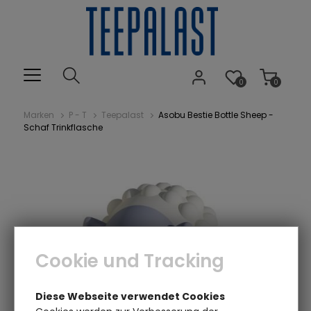
0
0
Marken
P - T
Teepalast
Asobu Bestie Bottle Sheep -
Schaf Trinkflasche
Cookie und Tracking
Diese Webseite verwendet Cookies