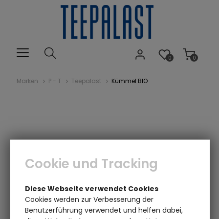
0
0
Marken
P - T
Teepalast
Kümmel BIO
Cookie und Tracking
Einen Augenblick bitte...
Diese Webseite verwendet Cookies
Cookies werden zur Verbesserung der
Benutzerführung verwendet und helfen dabei,