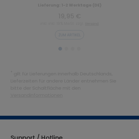
Lieferung: 1-2 Werktage (DE)
19,95 €
inkl. inkl. 19% MwSt. zzgl.
Versand
ZUM ARTIKEL
*
gilt für Lieferungen innerhalb Deutschlands,
Lieferzeiten für andere Länder entnehmen Sie
bitte der Schaltfläche mit den
Versandinformationen
Support / Hotline