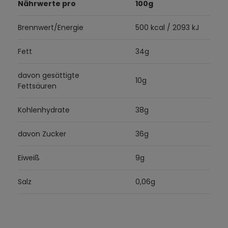
Nährwerte pro
100g
Brennwert/Energie
500 kcal / 2093 kJ
Fett
34g
davon gesättigte
10g
Fettsäuren
Kohlenhydrate
38g
davon Zucker
36g
Eiweiß
9g
Salz
0,06g