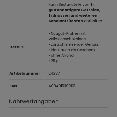
Kann Bestandteile von
Ei,
glutenhaltigem Getreide,
Erdnüssen und weiteren
Schalenfrüchten
enthalten.
• Nougat-Praline mit
Vollmilchschokolade
• zartschmelzender Genuss
Details
• ideal auch als Geschenk
• ohne Alkohol
• 25 g
Artikelnummer
24287
EAN
4004915399101
Nährwertangaben: