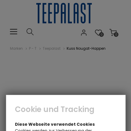
0
0
Marken
P - T
Teepalast
Kuss Nougat-Happen
Cookie und Tracking
Diese Webseite verwendet Cookies
Cookies werden zur Verbesserung der