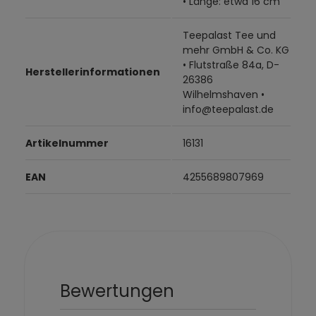
• Länge: etwa 16 cm
Teepalast Tee und
mehr GmbH & Co. KG
• Flutstraße 84a, D-
Herstellerinformationen
26386
Wilhelmshaven •
info@teepalast.de
Artikelnummer
16131
EAN
4255689807969
Bewertungen