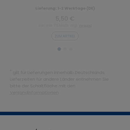
Lieferung: 1-2 Werktage (DE)
5,50 €
inkl. inkl. 7% MwSt. zzgl.
Versand
ZUM ARTIKEL
*
gilt für Lieferungen innerhalb Deutschlands,
Lieferzeiten für andere Länder entnehmen Sie
bitte der Schaltfläche mit den
Versandinformationen