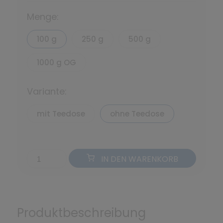
Menge:
100 g
250 g
500 g
1000 g OG
Variante:
mit Teedose
ohne Teedose
IN DEN WARENKORB
Produktbeschreibung