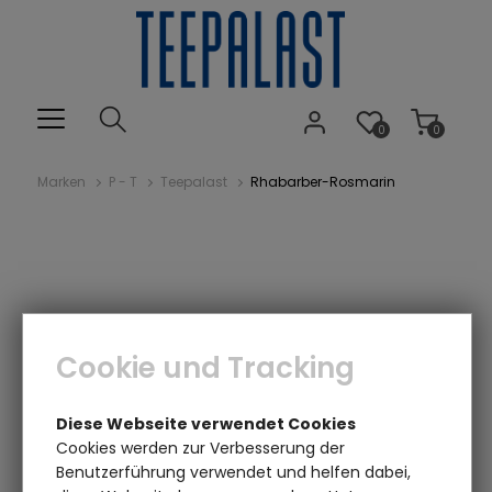
0
0
Marken
P - T
Teepalast
Rhabarber-Rosmarin
Cookie und Tracking
Einen Augenblick bitte...
Diese Webseite verwendet Cookies
Cookies werden zur Verbesserung der
Benutzerführung verwendet und helfen dabei,