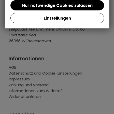
04421 309109
info@teepalast.de
MO - FR: 08:00 bis 16:30 Uhr
Einstellungen
Teepalast Tee und mehr GmbH & Co. KG
Flutstraße 84a
26386 Wilhelmshaven
Informationen
AGB
Datenschutz und Cookie-Einstellungen
Impressum
Zahlung und Versand
Informationen zum Widerruf
Widerruf erklären