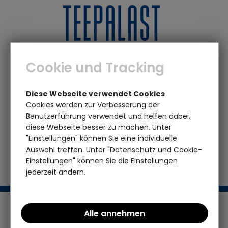
0
0
Cookie und Tracking
Marken
U - Z
Zotter Schokolade
Zotter Dunkle
Diese Webseite verwendet Cookies
Schokomousse
Cookies werden zur Verbesserung der
Benutzerführung verwendet und helfen dabei,
diese Webseite besser zu machen. Unter
Das von Ihnen gesuchte Produkt ist leider
"Einstellungen" können Sie eine individuelle
nicht mehr vorhanden
Auswahl treffen. Unter "Datenschutz und Cookie-
Einstellungen" können Sie die Einstellungen
jederzeit ändern.
Support / Hotline