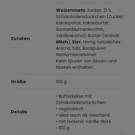
Weizenmehl
, Zucker, 21 %
Schokoladenstückchen (Zucker,
Kakaopaste, Kakaobutter,
Sonnenblumenlecithin,
Vanillearoma), Butter (enthält
Zutaten
Milch
),
Eier
, Honig, natürliches
Aroma, Salz, Backpulver:
Natriumbicarbonat.
Kann Spuren von Sesam und
Nüssen enthalten.
Größe
100 g
• Butterkekse mit
Schokoladenstückchen
• vegetarisch
Details
• ideal auch als Geschenk
• mit leckerer Vanille-Note
• 100 g