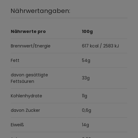
Nährwertangaben:
Nährwerte pro
100g
Brennwert/Energie
617 kcal / 2583 kJ
Fett
54g
davon gesättigte
33g
Fettsäuren
Kohlenhydrate
11g
davon Zucker
0,6g
Eiweiß
14g