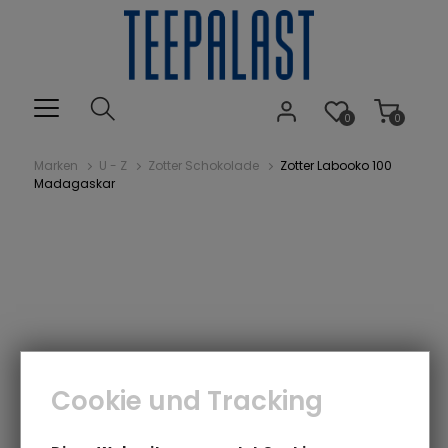
0
0
Marken
U - Z
Zotter Schokolade
Zotter Labooko 100
Madagaskar
Cookie und Tracking