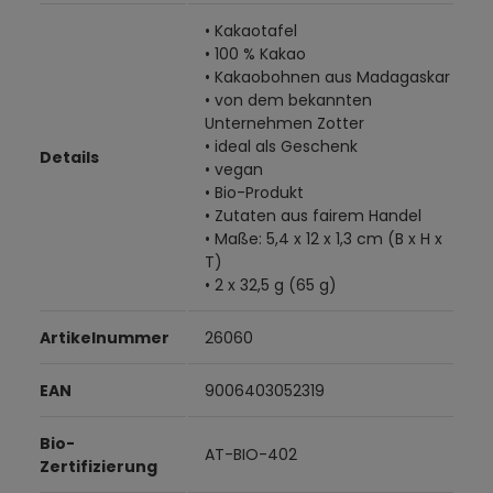
• Kakaotafel
• 100 % Kakao
• Kakaobohnen aus Madagaskar
• von dem bekannten
Unternehmen Zotter
• ideal als Geschenk
Details
• vegan
• Bio-Produkt
• Zutaten aus fairem Handel
• Maße: 5,4 x 12 x 1,3 cm (B x H x
T)
• 2 x 32,5 g (65 g)
Artikelnummer
26060
EAN
9006403052319
Bio-
AT-BIO-402
Zertifizierung