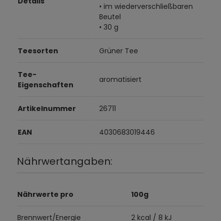
Details
• im wiederverschließbaren
Beutel
• 30 g
Teesorten
Grüner Tee
Tee-
aromatisiert
Eigenschaften
Artikelnummer
26711
EAN
4030683019446
Nährwertangaben:
Nährwerte pro
100g
Brennwert/Energie
2 kcal / 8 kJ