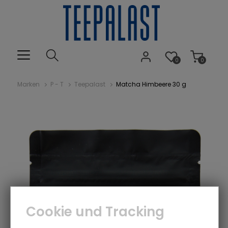
0
0
Marken
P - T
Teepalast
Matcha Himbeere 30 g
Cookie und Tracking